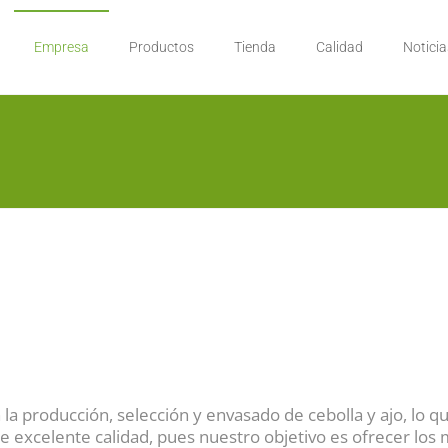
Empresa
Productos
Tienda
Calidad
Noticia
 la producción, selección y envasado de cebolla y ajo, lo q
e excelente calidad, pues nuestro objetivo es ofrecer los